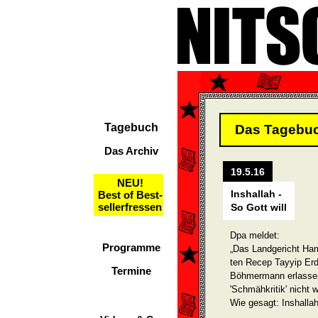
Tagebuch
Das Tagebu
Das Archiv
19.5.16
NEU!
Inshallah -
Best of Best-
sellerfressen
So Gott will
Dpa meldet:
Programme
„Das Landgericht Ham
ten Recep Tayyip Erd
Termine
Böhmermann erlassen:
'Schmähkritik' nicht 
Wie gesagt: Inshallah