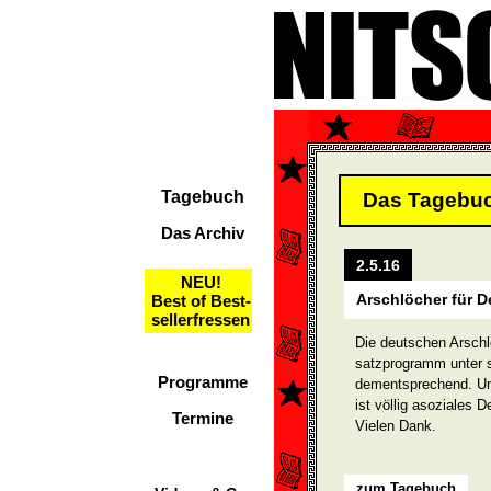
Tagebuch
Das Tagebu
Das Archiv
2.5.16
NEU!
Arschlöcher für D
Best of Best-
sellerfressen
Die deutschen Arschl
satzprogramm unter 
Programme
dementsprechend. Und
ist völlig asoziales
Termine
Vielen Dank.
zum Tagebuch