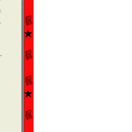
,
,
­