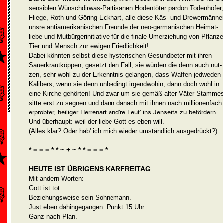
sensiblen Wünschdirwas-Partisanen Hodentöter pardon Todenhöfer,
Fliege, Roth und Göring-Eckhart, alle diese Käs- und Drewermänner
unsre antiamerikanischen Freunde der neo-germani­schen Heimat­
liebe und Mutbürgerinitiative für die finale Umerziehung von Pflanze
Tier und Mensch zur ewigen Friedlichkeit!
Dabei könnten selbst diese hysterischen Gesundbeter mit ihren
Sauerkrautköppen, gesetzt den Fall, sie würden die denn auch nut­
zen, sehr wohl zu der Erkenntnis gelangen, dass Waffen jedweden
Kalibers, wenn sie denn unbedingt irgendwohin, dann doch wohl in
eine Kirche gehörten! Und zwar um sie gemäß alter Väter Stammes
sitte erst zu segnen und dann danach mit ihnen nach millionenfach
erprobter, heiliger Herrenart and're Leut' ins Jenseits zu befördern.
Und überhaupt: weil der liebe Gott es eben will.
(Alles klar? Oder hab' ich mich wieder umständlich ausgedrückt?)
* = = = * * ~ + ~ * * = = = *
HEUTE IST ÜBRIGENS KARFREITAG
Mit andern Worten:
Gott ist tot.
Beziehungsweise sein Sohnemann.
Just eben dahingegangen. Punkt 15 Uhr.
Ganz nach Plan.