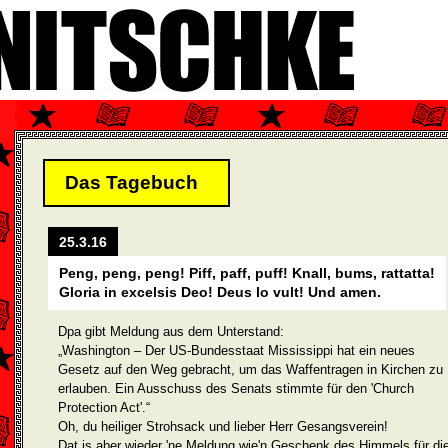
Das Tagebuch
25.3.16
Peng, peng, peng! Piff, paff, puff! Knall, bums, rattatta!
Gloria in excelsis Deo! Deus lo vult! Und amen.
Dpa gibt Meldung aus dem Unterstand:
„Washington – Der US-Bundesstaat Mississippi hat ein neues
Gesetz auf den Weg gebracht, um das Waffentragen in Kirchen zu
erlauben. Ein Ausschuss des Senats stimmte für den 'Church
Protection Act'.“
Oh, du heiliger Strohsack und lieber Herr Gesangsverein!
Dat is aber wieder 'ne Meldung wie'n Geschenk des Himmels für di