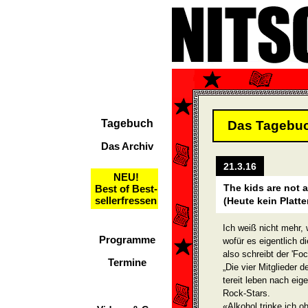
Tagebuch
Das Tagebu
Das Archiv
21.3.16
NEU!
The kids are not a
Best of Best-
sellerfressen
(Heute kein Platt
Ich weiß nicht mehr, 
Programme
wofür es eigentlich di
also schreibt der 'Foc
Termine
„Die vier Mitglieder
tereit leben nach eig
Rock-Stars.
«Alkohol trinke ich 