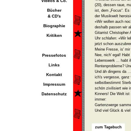
Videos & Co.
(20), dessen raue, 
Bücher
ist, dem „Focus“. Es 
& CD's
der Musikwelt heroisi
«Wir wollen auch noc
Biographie
deshalb passen wir a
Gitarrist Christopher
Kritiken
Uhr schlafen: «Wir le
jetzt schon auszubre
Meine Fresse, is' mir
Nee, nich' egal! Habt
Pressefotos
Lebenswerk ... habt 
Links
Rentenpro­bleme? Und
Und äh dingens da … 
Kontakt
ich's vergesse, ganz 
selbstbestimmt Sterbe
Impressum
schön zivilisiert wie 
Datenschutz
Kinners! Die Welt ist 
immer:
Gartenzwerge sammeln
Und viel Glück & viel
zum Tagebuch