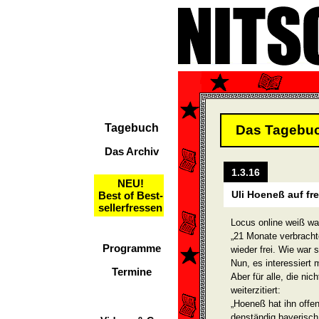
Tagebuch
Das Tagebu
Das Archiv
1.3.16
NEU!
Uli Hoeneß auf fr
Best of Best-
sellerfressen
Locus online weiß wa
„21 Monate verbracht
Programme
wieder frei. Wie war s
Nun, es interessier
Termine
Aber für alle, die ni
weiterzitiert:
„Hoeneß hat ihn offen
denständig bayerisch