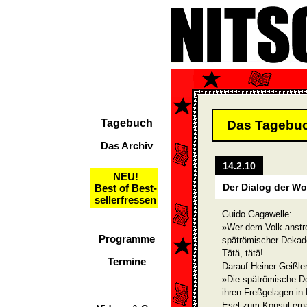
Tagebuch
Das Tagebu
Das Archiv
14.2.10
NEU!
Der Dialog der W
Best of Best-
sellerfressen
Guido Gagawelle:
»Wer dem Volk anstre
Programme
spätrömischer Dekad
Tätä, tätä!
Termine
Darauf Heiner Geißler
»Die spätrömische D
ihren Freßgelagen in
Esel zum Konsul erna