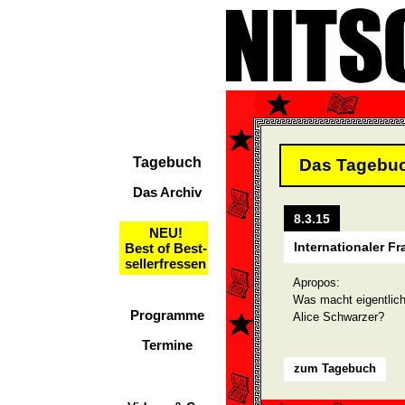
Tagebuch
Das Tagebu
Das Archiv
8.3.15
NEU!
Internationaler F
Best of Best-
sellerfressen
Apropos:
Was macht eigentlic
Programme
Alice Schwarzer?
Termine
zum Tagebuch