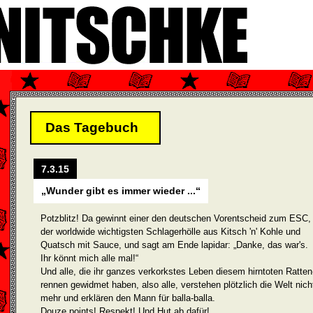
Das Tagebuch
7.3.15
„Wunder gibt es immer wieder ...“
Potzblitz! Da gewinnt einer den deutschen Vorentscheid zum ESC,
der worldwide wichtigsten Schlagerhölle aus Kitsch 'n' Kohle und
Quatsch mit Sauce, und sagt am Ende lapidar: „Danke, das war's.
Ihr könnt mich alle mal!“
Und alle, die ihr ganzes verkorkstes Leben diesem hirntoten Ratten
rennen gewidmet haben, also alle, verstehen plötzlich die Welt nich
mehr und erklären den Mann für balla-balla.
Douze points! Respekt! Und Hut ab dafür!