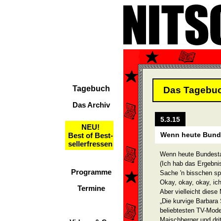
Tagebuch
Das Tagebu
Das Archiv
5.3.15
NEU!
Wenn heute Bund
Best of Best-
sellerfressen
Wenn heute Bundesta
(Ich hab das Ergebni
Programme
Sache 'n bisschen s
Okay, okay, okay, ic
Termine
Aber vielleicht diese
„Die kurvige Barbara
beliebtesten TV-Mode
Maischberger und drit