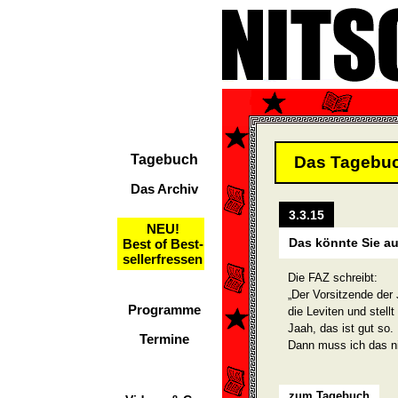
Tagebuch
Das Tagebu
Das Archiv
3.3.15
NEU!
Das könnte Sie au
Best of Best-
sellerfressen
Die FAZ schreibt:
„Der Vorsitzende der
Programme
die Leviten und stell
Jaah, das ist gut so.
Termine
Dann muss ich das n
zum Tagebuch