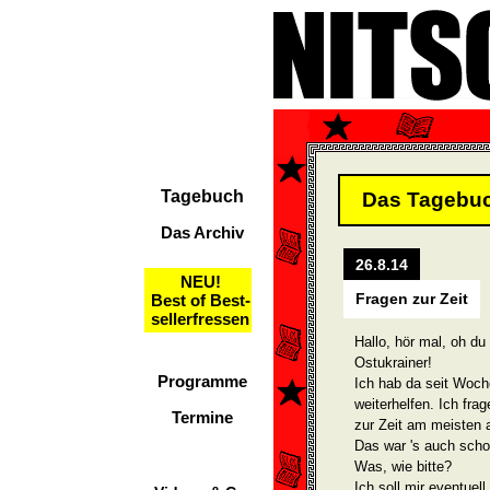
Tagebuch
Das Tagebu
Das Archiv
26.8.14
NEU!
Fragen zur Zeit
Best of Best-
sellerfressen
Hallo, hör mal, oh du
Ostukrainer!
Programme
Ich hab da seit Woche
weiterhelfen. Ich fra
Termine
zur Zeit am meisten a
Das war 's auch scho
Was, wie bitte?
Ich soll mir eventue