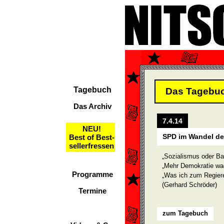
Tagebuch
Das Tagebu
Das Archiv
7.4.14
NEU!
SPD im Wandel der
Best of Best-
sellerfressen
„Sozialismus oder Ba
„Mehr Demokratie wag
Programme
„Was ich zum Regier
(Gerhard Schröder)
Termine
zum Tagebuch