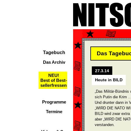
Tagebuch
Das Tagebu
Das Archiv
27.3.14
NEU!
Heute in BILD
Best of Best-
sellerfressen
„Das Militär-Bündnis
sich Putin die Krim 
Programme
Und drunter dann in Vo
„WIRD DIE NATO W
Termine
BILD wird zwar extra
aber „WIRD DIE NAT
verstanden.