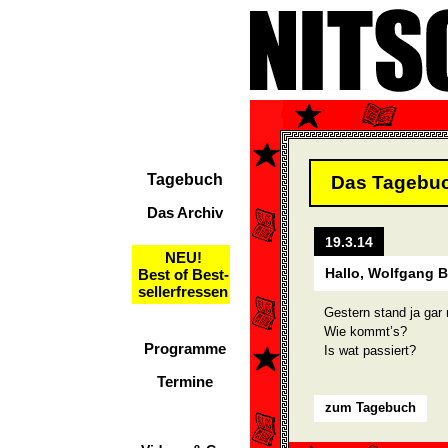
Tagebuch
Das Tagebu
Das Archiv
19.3.14
NEU!
Hallo, Wolfgang 
Best of Best-
sellerfressen
Gestern stand ja gar 
Wie kommt’s?
Programme
Is wat passiert?
Termine
zum Tagebuch