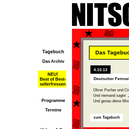
Tagebuch
Das Tagebu
Das Archiv
4.10.13
NEU!
Deutscher Fernse
Best of Best-
sellerfressen
Oliver Pocher und Ci
Und niemand sagte: „
Programme
Und genau diese Mis
Termine
zum Tagebuch