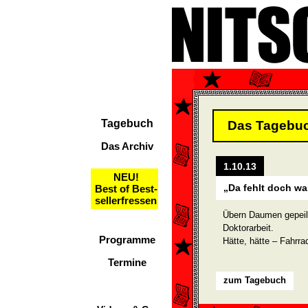
Tagebuch
Das Tagebu
Das Archiv
1.10.13
NEU!
„Da fehlt doch wa
Best of Best-
sellerfressen
Übern Daumen gepeilt
Doktorarbeit.
Programme
Hätte, hätte – Fahrra
Termine
zum Tagebuch