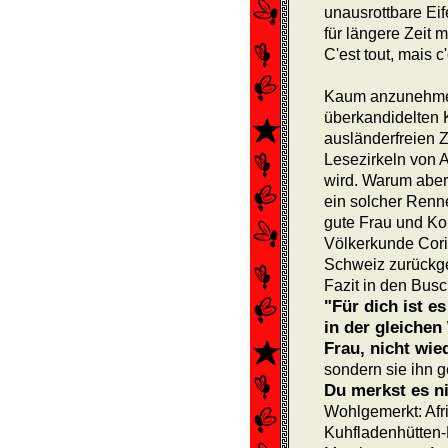
unausrottbare E
für län­gere Zeit
C'est tout, mais c'
Kaum anzunehmen
über­kandi­delten
ausländerfreien Z
Lesezirkeln von 
wird. Warum aber 
ein solcher Renn
gute Frau und Ko
Völkerkunde Cori
Schweiz zurückge­
Fazit in den Busc
"Für dich ist es
in der gleichen
Frau, nicht wie
sondern sie ihn g
Du merkst es ni
Wohlgemerkt: Afri
Kuhfladenhütten-