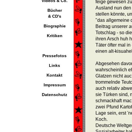
Videos & Co.
feige gewesen zu
Ausland nun den 
Bücher
stellen könnte, un
& CD's
"das allgemeine d
Biographie
Beitrag unserer 
Totschlag - so di
Kritiken
ihren Arsch huh h
Täter öfter mal in
einen alt-kisuahe
Pressefotos
Abgesehen davon,
Links
wahrscheinlich e
Kontakt
Glatzen nicht a
trommelnde Teuto
Impressum
auch relativ abwe
sie Türken sind,
Datenschutz
schmackhaft mach
zwei Pfund Kar­to
Lage sein, erst '
Koch.
Deutsche Weltge
Sozial­arbeiter ha