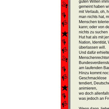
guten Willen imm
gemeint haben w
mit Verlaub, oh,
man nichts hat, m
Menschen tolerie
kann; oder von de
nichts zu suchen
Hut hat als mit 
Nation, Identitä
überlassen will.
Und dafür erhielt
Menschenrechts­m
Bundesverdienst
am laufenden Ba
Hinzu kommt noch
Geschmacklose
tendiert, Deutsc
animieren,
wo doch allenfall
was jedoch an Fr
Wenn dann, liebe 