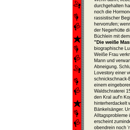
durchgehalten ha
noch die Hormone
rassistischer Be
hervorrufen; wen
der Neger­hütte d
Büchlein mit dem 
"Die weiße Mas
biographische Lust
Weiße Frau verkn
Mann und ver­wan
Abneigung. Schlus
Lovestory einer v
schnickschnack-B
einem einge­boren
Waldschraterei 1
den Kral auf'n K
hinterherdackelt
Bänkelsänger. Un
Alltagsprobleme 
erscheint zumind
obendrein noch '