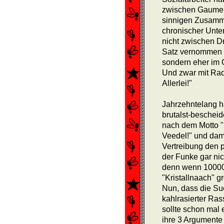
zwischen Gaumenf
sinnigen Zusamme
chronischer Unter
nicht zwischen Dr
Satz vernommen h
sondern eher im 
Und zwar mit Rad
Allerlei!"
Jahrzehntelang 
brutalst-beschei
nach dem Motto "E
Veedel!" und dam
Vertreibung den p
der Funke gar ni
denn wenn 100000
"Kristallnaach" g
Nun, dass die Su
kahlrasierter Ras
sollte schon mal 
ihre 3 Argumente 