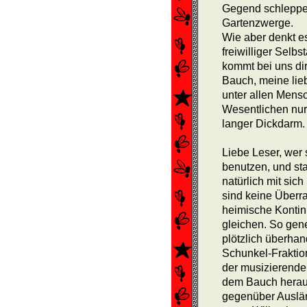
Gegend schleppe
Garten­zwerge.
Wie aber denkt e
freiwilliger Selb
kommt bei uns di
Bauch, meine lieb
unter allen Mensc
Wesentlichen nur
langer Dick­darm.
Liebe Leser, wer 
benutzen, und sta
natürlich mit sic
sind keine Überr
heimische Kontin
gleichen. So gen
plötzlich überha
Schunkel-­Fraktio
der musizierende 
dem Bauch herau
gegenüber Auslän