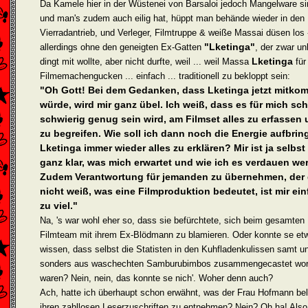
Da Kamele hier in der Wüstenei von Barsaloi jedoch Mangelware si
und man's zudem auch eilig hat, hüppt man behände wieder in den
Vierradantrieb, und Verleger, Filmtruppe & weiße Massai düsen los 
"Lketinga"
allerdings ohne den geneigten Ex-Gatten
, der zwar un
Lketinga
dingt mit wollte, aber nicht durfte, weil ... weil Massa
für 
Filme­machengucken ... einfach ... traditionell zu bekloppt sein:
"Oh Gott! Bei dem Gedanken, dass Lketinga jetzt mitk
würde, wird mir ganz übel. Ich weiß, dass es für mich sc
schwierig genug sein wird, am Filmset alles zu erfassen
zu begreifen. Wie soll ich dann noch die Energie aufbrin
Lke­tinga immer wieder alles zu erklären? Mir ist ja selbst
ganz klar, was mich erwartet und wie ich es verdauen we
Zudem Verantwortung für jemanden zu übernehmen, der 
nicht weiß, was eine Filmproduktion bedeutet, ist mir ein
zu viel."
Na, 's war wohl eher so, dass sie befürchtete, sich beim gesamten
Filmteam mit ihrem Ex-Blödmann zu blamieren. Oder konnte se et
wissen, dass selbst die Statisten in den Kuhfladenkulissen samt u
sonders aus waschechten Samburubimbos zusammengecastet wor
waren? Nein, nein, das konnte se nich'. Woher denn auch?
Ach, hatte ich überhaupt schon erwähnt, was der Frau Hofmann bel
ihren zahllosen Leserzuschriften zu entnehmen? Nein? Oh ha! Also 