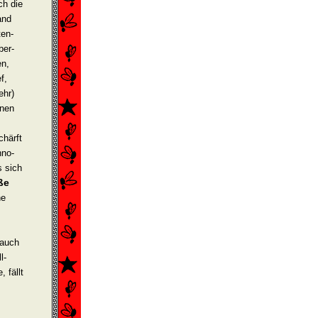
ch die
and
ten­
ber­
en,
f,
ehr)
inen
chärft
hno­
 sich
ße
he
 auch
l­
 fällt