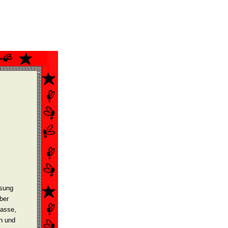
ösung
ber
lasse,
n und