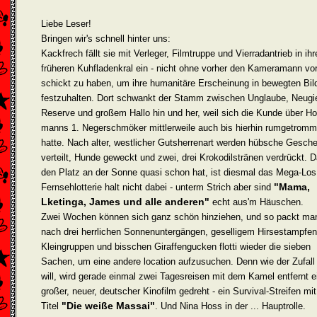
Liebe Leser!
Bringen wir's schnell hinter uns:
Kackfrech fällt sie mit Verleger, Filmtruppe und Vierradantrieb in ih
früheren Kuhfladenkral ein - nicht ohne vorher den Kamera­mann vo
schickt zu haben, um ihre humanitäre Erscheinung in bewegten Bil
festzuhalten. Dort schwankt der Stamm zwischen Unglaube, Neugie
Reserve und großem Hallo hin und her, weil sich die Kunde über Ho
manns 1. Negerschmöker mittlerweile auch bis hierhin rumgetromm
hatte. Nach alter, westlicher Gutsherrenart werden hübsche Gesch
verteilt, Hunde geweckt und zwei, drei Krokodils­tränen verdrückt.
den Platz an der Sonne quasi schon hat, ist diesmal das Mega-Los
"Mama,
Fernsehlotterie halt nicht dabei - unterm Strich aber sind
Lketinga, James und alle anderen"
echt aus'm Häuschen.
Zwei Wochen können sich ganz schön hinziehen, und so packt ma
nach drei herrlichen Sonnenuntergängen, geselligem Hirsestampfen
Klein­gruppen und bisschen Giraffengucken flotti wieder die sieben
Sachen, um eine andere location aufzusuchen. Denn wie der Zufall
will, wird gerade einmal zwei Tagesreisen mit dem Kamel entfernt e
großer, neuer, deutscher Kinofilm gedreht - ein Survival-Streifen mi
"Die weiße Massai"
Titel
. Und Nina Hoss in der ... Hauptrolle.