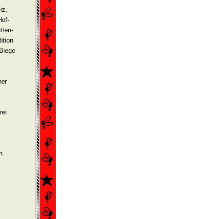
iz,
Hof­
tten­
­tion
 Biege
ner
rei
;
n