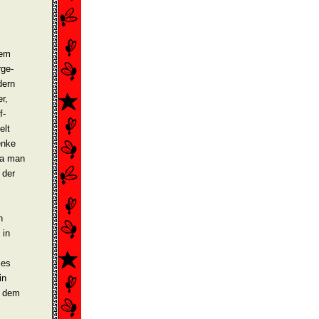
rem
rge­
dern
r,
f­
elt
enke
 Da man
 der
n
 in
 es
in
t dem