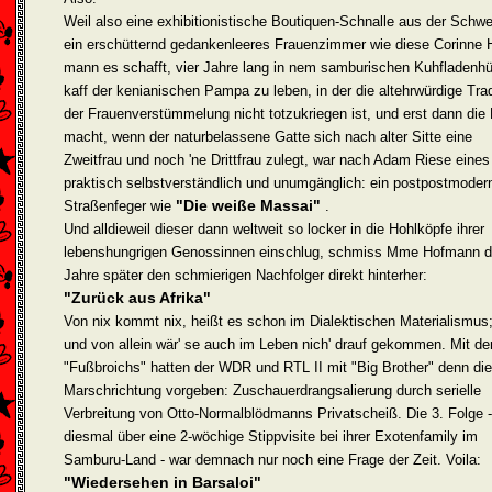
Weil also eine exhibitionistische Boutiquen-Schnalle aus der Schwe
ein erschütternd gedankenleeres Frauenzimmer wie diese Corinne 
mann es schafft, vier Jahre lang in nem samburischen Kuh­fladenhü
kaff der kenianischen Pampa zu leben, in der die alt­ehrwürdige Tradi
der Frauenverstümmelung nicht totzukriegen ist, und erst dann die
macht, wenn der naturbelassene Gatte sich nach alter Sitte eine
Zweitfrau und noch 'ne Drittfrau zulegt, war nach Adam Riese eines
praktisch selbstverständlich und unumgänglich: ein postpost­moder
"Die weiße Massai"
Straßenfeger wie
.
Und alldieweil dieser dann weltweit so locker in die Hohlköpfe ihrer
lebens­hungrigen Genossinnen einschlug, schmiss Mme Hofmann d
Jahre später den schmierigen Nachfolger direkt hinterher:
"Zurück aus Afrika"
Von nix kommt nix, heißt es schon im Dialektischen Materialismus
und von allein wär' se auch im Leben nich' drauf gekommen. Mit de
"Fußbroichs" hatten der WDR und RTL II mit "Big Brother" denn die
Marschrichtung vorgeben: Zuschauerdrangsalierung durch serielle
Verbreitung von Otto-Normalblödmanns Privatscheiß. Die 3. Folge -
diesmal über eine 2-wöchige Stippvisite bei ihrer Exo­tenfamily im
Samburu-Land - war demnach nur noch eine Frage der Zeit. Voila:
"Wiedersehen in Barsaloi"