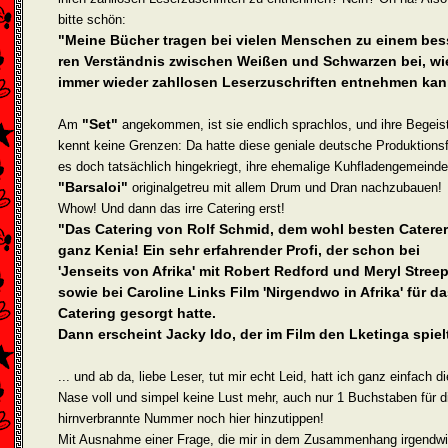
bitte schön:
"Meine Bücher tragen bei vielen Menschen zu einem bes
ren Verständnis zwischen Weißen und Schwarzen bei, wi
immer wieder zahllosen Leserzuschriften entnehmen kan
"Set"
Am
angekommen, ist sie endlich sprachlos, und ihre Begeis­
kennt keine Grenzen: Da hatte diese geniale deutsche Produktions
es doch tatsächlich hingekriegt, ihre ehemalige Kuhfladengemeinde
"Barsaloi"
originalgetreu mit allem Drum und Dran nachzubauen!
Whow! Und dann das irre Catering erst!
"Das Catering von Rolf Schmid, dem wohl besten Caterer
ganz Kenia! Ein sehr erfahrender Profi, der schon bei
'Jenseits von Afrika' mit Robert Redford und Meryl Stree
sowie bei Caroline Links Film 'Nirgendwo in Afrika' für d
Catering gesorgt hatte.
Dann erscheint Jacky Ido, der im Film den Lketinga spielt 
... und ab da, liebe Leser, tut mir echt Leid, hatt ich ganz einfach di
Nase voll und simpel keine Lust mehr, auch nur 1 Buchstaben für d
hirn­verbrannte Nummer noch hier hinzutippen!
Mit Ausnahme einer Frage, die mir in dem Zusammenhang irgendw