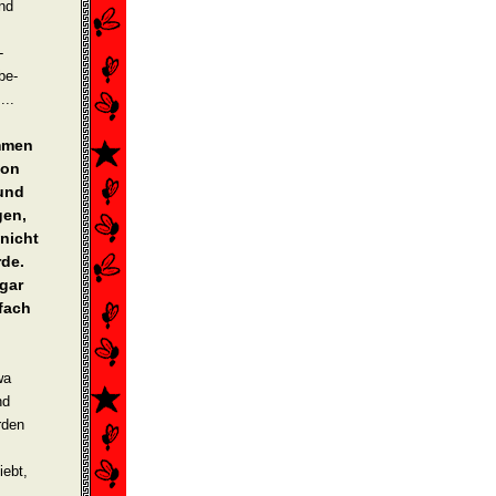
nd
-
be­
...
ommen
hon
 und
gen,
 nicht
rde.
gar
­fach
wa
nd
­den
iebt,
...