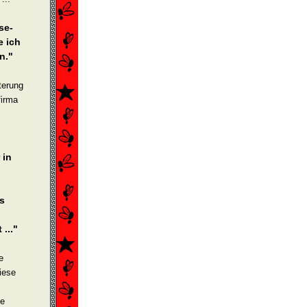
se­
e ich
n."
terung
firma
 in
p
as
..."
e
iese
ie