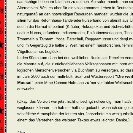
das richtige Leben im falschen zu suchen. Ab sofort nannte man si
Alternativen. Weil es aber für ein vollautonomes Leben in Deutschl
naturgemäß an den notwendigen Resourcen mangelt, wurden die U
silien für das Reformhaus-Tanderadei kurzerhand von überall aus Ü
see in die Heimat importiert (Kräuter, Hokus­pokus und Schwitzhütt
nackte Nubas, erfundene Indianer­reden, Palästinenserlappen, Tinne
Trommeln & Tamtam, Yoga, Patschuli, Reggae­mützen und dergl.m
und im Gegenzug die halbe 3. Welt mit einem nass­forschen, femin
Vögeltourismus beglückt.
In den 90ern kam dann bei den weiblichen Rucksack-Rebellen vers
die Marotte auf, die zurückgebliebenen Volksgenossen mit ihren et
logischen Menschenversuchen via Buchform zu versorgen, so dass
"Die wei
im Jahr 2000 auch der multi-kulti Sex- und Wüstenreport
Massai"
einer Mme Corinne Hofmann zu 'ner veritablen Weltseuc
auswuchs.
(Okay, das Vorwort war jetzt nicht unbedingt notwendig; man hätt's
weglassen können. Ich hab mir halt nur gedacht, wenn ich die gesel
schaftliche Atmosphäre der letzten vier Jahrzehnte ein wenig erhelle,
einem das Verstehen des weiteren Textes etwas leichter. Danke.)
Also: