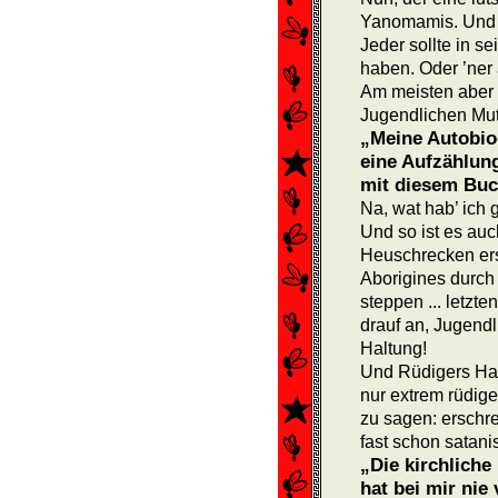
Yanomamis. Und d
Jeder sollte in s
haben. Oder ’ner
Am meisten aber –
Jugendlichen Mut
„Meine Autobio
eine Auf­zählu
mit diesem Buc
Na, wat hab’ ich 
Und so ist es au
Heuschrecken er­
Aborigines durch
steppen ... letzte
drauf an, Jugend
Haltung!
Und Rüdigers Halt
nur extrem rüdige
zu sagen: erschre
fast schon satani
„Die kirchlich
hat bei mir nie