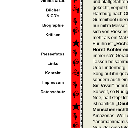
Videos & Co.
und plattgefahren
gekocht, verputzt
Bücher
Hamburg nach Ob
& CD's
Gummiboot über'
Biographie
nur mit'm Messer
sich von Riesens
Kritiken
mehr als ein Mal
„Rich
Für ihn ist
Horst Köhler ei
Pressefotos
immer so'n Geradl
Tassen beisammen 
Links
Udo Lindenberg, e
Kontakt
Song auf ihn gezwi
sondern auch ein
Impressum
Sir Vival“
nennt.
So weit, so Rüdig
Datenschutz
Nee, halt stop! I
„Deut
ist näm­lich
Menschenrecht­
Amazonas. Weil 
Yanomamimamis i
Nun, der eine lut