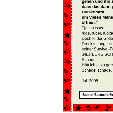
gehen und ihn 
dass das dann 
rauskommt,
um vielen Mens
öffnen.“
Tja, so isser:
rüde, rüder, rüdige
Doch leider Gotte
Dreckzeitung, nic
seiner Survival-F
„NEHBERG SCHL
Schade.
Hätt ich ja zu ge
Schade, schade,
Jul. 2005
Best of Bestsellerf