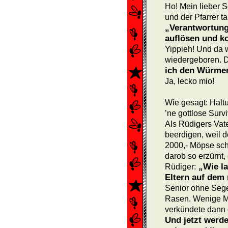
Ho! Mein lieber S
und der Pfarrer 
„Verantwortung
auflösen und k
Yippieh! Und da w
wiedergeboren. D
ich den Würmer
Ja, lecko mio!
Wie gesagt: Halt
’ne gottlose Sur
Als Rüdigers Vater
beerdigen, weil d
2000,- Möpse schu
darob so erzürnt,
„Wie la
Rüdiger:
Eltern auf dem 
Senior ohne Seg
Rasen. Wenige M
verkündete dann 
Und jetzt werd