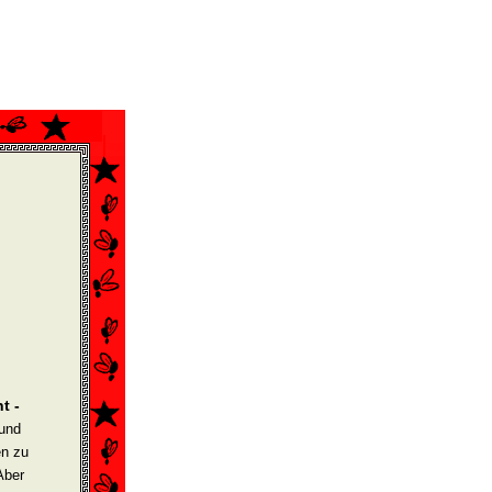
t -
und
en zu
Aber