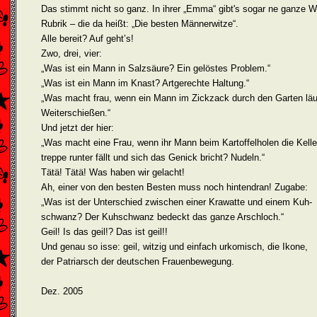
Das stimmt nicht so ganz. In ihrer „Emma“ gibt's sogar ne ganze W
Rubrik – die da heißt: „Die besten Männerwitze“.
Alle bereit? Auf geht’s!
Zwo, drei, vier:
„Was ist ein Mann in Salzsäure? Ein gelöstes Problem.“
„Was ist ein Mann im Knast? Artgerechte Haltung.“
„Was macht frau, wenn ein Mann im Zickzack durch den Garten läu
Weiterschießen.“
Und jetzt der hier:
„Was macht eine Frau, wenn ihr Mann beim Kartoffelholen die Kelle
treppe runter fällt und sich das Genick bricht? Nudeln.“
Tätä! Tätä! Was haben wir gelacht!
Ah, einer von den besten Besten muss noch hintendran! Zugabe:
„Was ist der Unterschied zwischen einer Krawatte und einem Kuh­
schwanz? Der Kuhschwanz bedeckt das ganze Arschloch.“
Geil! Is das geil!? Das ist geil!!
Und genau so isse: geil, witzig und einfach urkomisch, die Ikone,
der Patriarsch der deutschen Frauenbewegung.
Dez. 2005