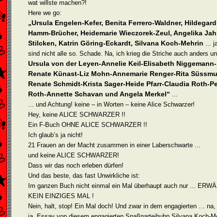
wat willste machen?!
Here we go:
„Ursula Engelen-Kefer, Benita Ferrero-Waldner, Hil­degard
Hamm-Brücher, Heidemarie Wieczorek-Zeul, Angelika Jah
Stilcken, Katrin Göring-Eckardt, Silva­na Koch-Mehrin
... j
sind nicht alle so. Schade. Na, ich krieg die Striche auch anders un
Ursula von der Leyen-Annelie Keil-Elisabeth Niggemann-
Renate Künast-Liz Mohn-Anne­marie Renger-Rita Süssmu
Renate Schmidt-Krista Sager-Heide Pfarr-Claudia Roth-Pe
Roth-Annette Schavan und Angela Merkel“
...
... und Achtung! keine – in Worten – keine Alice Schwarzer!
Hey, keine ALICE SCHWARZER !!
Ein F-Buch OHNE ALICE SCHWARZER !!
Ich glaub’s ja nicht!
21 Frauen an der Macht zusammen in einer Laberschwarte ...
und keine ALICE SCHWARZER!
Dass wir das noch erleben dürfen!
Und das beste, das fast Unwirkliche ist:
Im ganzen Buch nicht einmal ein Mal überhaupt auch nur ... ERW
KEIN EINZIGES MAL !
Nein, halt, stop! Ein Mal doch! Und zwar in dem engagierten … na,
ja, Essay von diesem engagierten Spaßparteihuhn Silvana Koch-Me