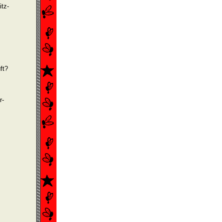
itz-
ft?
r­