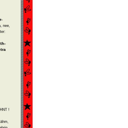
r-
a, nee,
ter:
th-
tra
ÄHNT !
 ähm,
hrin.