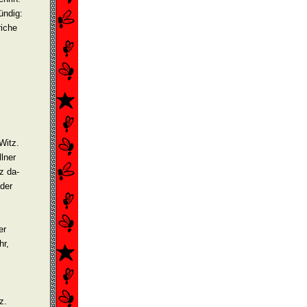
ündig:
riche
Witz.
lner
z da­
der
er
hr,
z.