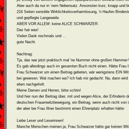
Aber auch da nur in ’nem Nebensatz. Ansonsten kurz, knapp und b
216 Seiten sensible Wirklichkeitsverharmlosung, 'n Haufen Bindest
und gepflegte Langeweile.
ABER VOR ALLEM: keine ALICE SCHWARZER.
Das hat was!
Vielen Dank nochmals und ...
gute Nacht.
Nachtrag:
Tja, das war jetzt praktisch mal 'ne Nummer ohne großen Hammer-
Es gab allerdings auch im gesamten Buch nicht einen. Hätte Frau Il
Frau Schwarzer um einen Beitrag gebeten, wär wenigstens EIN Wit
bei gewesen. Wat machen wa? Ich hab mir gedacht: Na, dann wird 
eben nachgeholt.
Meine Damen und Herren, bitte schön!
Und hier nun der Beitrag über, mit und wegen Alice, der Erfinderin d
deutschen Frauenwitzbewegung, ein Beitrag, wenn auch nicht von i
der aber bei Frau Illner bestimmt einen Ehrenplatz erhalten hätte:
Liebe Leser und Leserinnen!
Manche Menschen meinen ja, Frau Schwarzer hätte gar keinen Wit