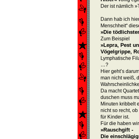
Der ist nämlich 
Dann hab ich hie
Menschheit“ dies
»Die tödlichste
Zum Beispiel
»Lepra, Pest un
Vögelgrippe, R
Lymphatische Fil
…?
Hier geht’s darum,
man nicht weiß, d
Wahrscheinlichkeit
Da macht Quartet
duschen muss man
Minuten kribbelt 
nicht so recht, ob
für Kinder ist.
Für die haben wir
»Rauschgift -
Die einschlägi