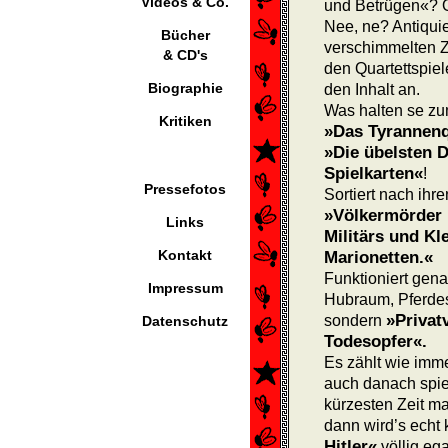
Videos & Co.
und Betrügen«? O
Nee, ne? Antiqui
Bücher
verschimmelten Z
& CD's
den Quartettspiel
Biographie
den Inhalt an.
Was halten se zu
Kritiken
»Das Tyrannenq
»Die übelsten D
Spielkarten«
!
Pressefotos
Sortiert nach ihr
»Völkermörder 
Links
Militärs und Kl
Kontakt
Marionetten.«
Funktioniert gena
Impressum
Hubraum, Pferdes
»Privat
sondern
Datenschutz
Todesopfer«.
Es zählt wie imme
auch danach spiel
kürzesten Zeit mas
dann wird’s echt 
Hitler«
völlig ega