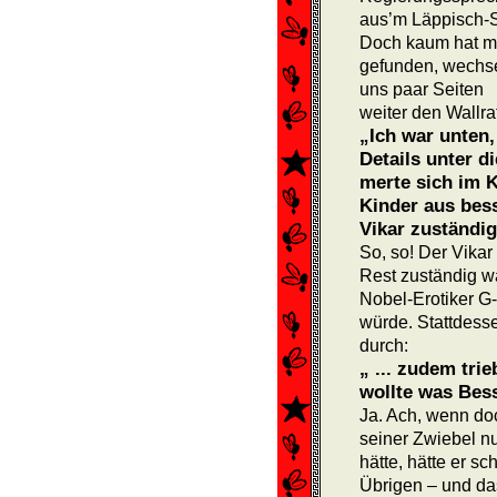
aus’m Läppisch-
Doch kaum hat ma
gefunden, wechse
uns paar Seiten
weiter den Wallraf
„Ich war unten,
Details unter d
merte sich im 
Kinder aus bes
Vi­kar zuständig
So, so! Der Vikar 
Rest zuständig wa
Nobel-Erotiker G
würde. Stattdesse
durch:
„ ... zudem tri
wollte was Bes
Ja. Ach, wenn do
seiner Zwiebel nu
hätte, hätte er s
Übrigen – und da