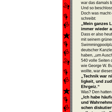
war das damals b
Und so beschloss 
Doch was macht er
schreibt:
„Mein ganzes L
immer wieder a
Dass er also heut
mit seinem grünen
Swimmingpoolplan
deutscher Kanzle
haben, „um Ausch
540 volle Seiten d
wie George W. Bus
wollte, war diese
„Technik war ni
ligkeit, und zu
Ehrgeiz.“
Was? Den hatten 
„Ich habe häuf
und Wahrnehmun
schen diskutier