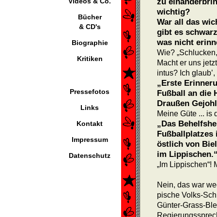
Videos & Co.
zu einanderbri
wichtig?
Bücher
War all das wic
& CD's
gibt es schwarz
was nicht erinn
Biographie
Wie? „Schlucken,
Kritiken
Macht er uns jet
intus? Ich glaub’,
„Erste Erinne
Pressefotos
Fußball an die
Draußen Gejohle
Links
Meine Güte ... is
„Das Behelfshe
Kontakt
Fußballplatzes 
Impressum
östlich von Biel
im Lippischen.
Datenschutz
„Im Lippischen“! M
Nein, das war we
pische Volks-Schmi
Günter-Grass-Ble
Regierungsspre­c