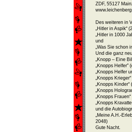
ZDF, 55127 Mainz
www.leichenberg.
Des weiteren in V
„Hitler in Aspik“ 
„Hitler in 1000 J
und
„Was Sie schon im
Und die ganz ne
„Knopp – Eine Bil
„Knopps Helfer” (
„Knopps Helfer un
„Knopps Krieger“ 
„Knopps Kinder“ 
„Knopps Hologram
„Knopps Frauen“ 
„Knopps Kravatten“
und die Autobiog
„Meine A.H.-Erleb
2048)
Gute Nacht.