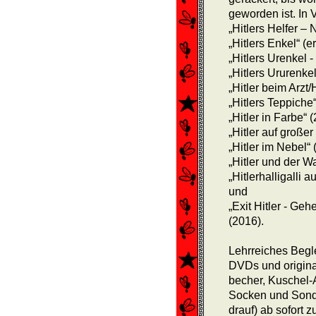
geworden ist. In V
„Hitlers Helfer –
„Hitlers Enkel“ (e
„Hitlers Urenkel 
„Hitlers Ururenk
„Hitler beim Arzt
„Hitlers Teppiche
„Hitler in Farbe“
„Hitler auf großer
„Hitler im Nebel“
„Hitler und der W
„Hitlerhalligalli
und
„Exit Hitler - Ge
(2016).
Lehrreiches Begl
DVDs und original
becher, Kuschel-A
Socken und Sonde
drauf) ab sofort z