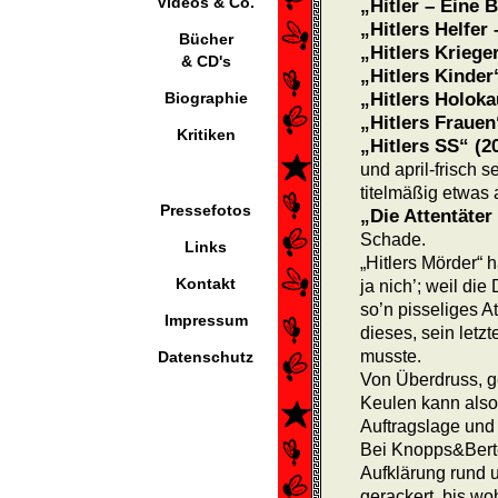
Videos & Co.
„Hitler – Eine 
„Hitlers Helfer 
Bücher
„Hitlers Krieger
& CD's
„Hitlers Kinder
Biographie
„Hitlers Holoka
„Hitlers Frauen
Kritiken
„Hitlers SS“ (2
und april-frisch s
titelmäßig etwas
Pressefotos
„Die Attentäter 
Schade.
Links
„Hitlers Mörder“ 
Kontakt
ja nich’; weil di
so’n pisseliges A
Impressum
dieses, sein letz
musste.
Datenschutz
Von Überdruss, 
Keulen kann also
Auftragslage und
Bei Knopps&Berte
Aufklärung rund u
gerackert, bis w