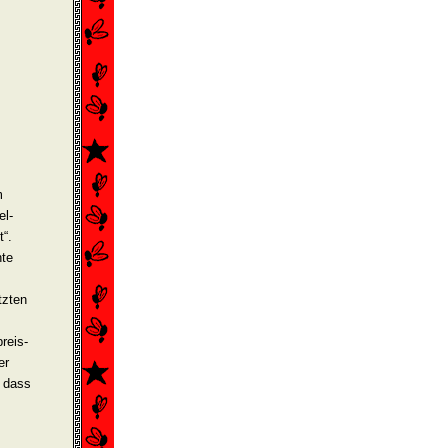
m
el­
t“.
hte
tzten
reis-
er
, dass