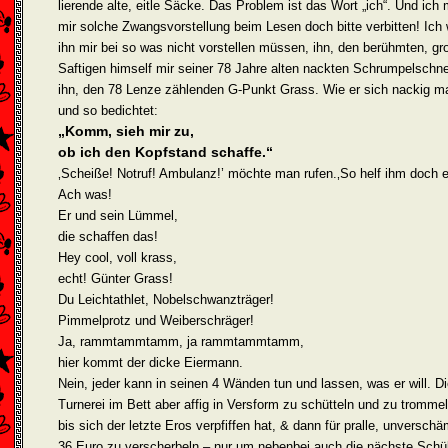
lierende alte, eitle Säcke. Das Problem ist das Wort „ich“. Und ich 
mir solche Zwangsvorstellung beim Lesen doch bitte verbitten! Ich w
ihn mir bei so was nicht vorstellen müssen, ihn, den berühmten, g
Saftigen himself mir seiner 78 Jahre alten nackten Schrumpelschn
ihn, den 78 Lenze zählenden G-Punkt Grass. Wie er sich nackig m
und so bedichtet:
„Komm, sieh mir zu,
ob ich den Kopfstand schaffe.“
‚Scheiße! Notruf! Ambulanz!’ möchte man rufen.‚So helf ihm doch ei
Ach was!
Er und sein Lümmel,
die schaffen das!
Hey cool, voll krass,
echt! Günter Grass!
Du Leichtathlet, Nobelschwanzträger!
Pimmelprotz und Weiberschräger!
Ja, rammtammtamm, ja rammtammtamm,
hier kommt der dicke Eiermann.
Nein, jeder kann in seinen 4 Wänden tun und lassen, was er will. D
Turnerei im Bett aber affig in Versform zu schütteln und zu trommel
bis sich der letzte Eros verpfiffen hat, & dann für pralle, unversch
36 Euro zu verscherbeln – nur um nebenbei auch die nächste Schül