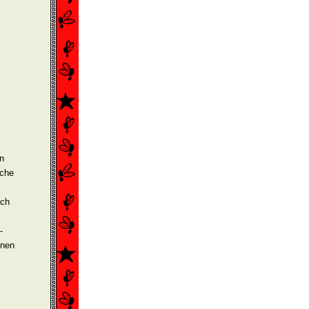
n
nche
ich
-
inen