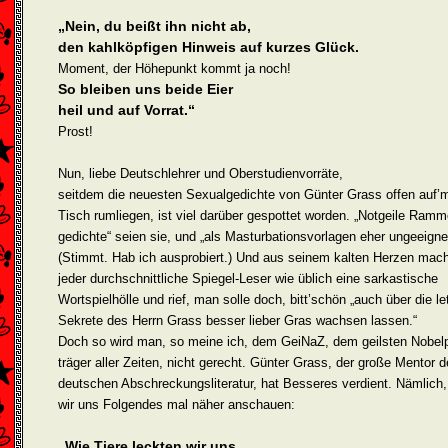
„Nein, du beißt ihn nicht ab,
den kahlköpfigen Hinweis auf kurzes Glück.
Moment, der Höhepunkt kommt ja noch!
So bleiben uns beide Eier
heil und auf Vorrat.“
Prost!
Nun, liebe Deutschlehrer und Oberstudienvorräte,
seitdem die neuesten Sexualgedichte von Günter Grass offen auf’
Tisch rumliegen, ist viel darüber gespottet worden. „Notgeile Ramm
gedichte“ seien sie, und „als Masturbationsvorlagen eher ungeeigne
(Stimmt. Hab ich ausprobiert.) Und aus seinem kalten Herzen mac
jeder durchschnittliche Spiegel-Leser wie üblich eine sarkastische
Wortspielhölle und rief, man solle doch, bitt’schön „auch über die le
Sekrete des Herrn Grass besser lieber Gras wachsen lassen.“
Doch so wird man, so meine ich, dem GeiNaZ, dem geilsten Nobelp
träger aller Zeiten, nicht gerecht. Günter Grass, der große Mentor d
deutschen Abschreckungsliteratur, hat Besseres verdient. Nämlich
wir uns Folgendes mal näher anschauen:
„Wie Tiere leckten wir uns