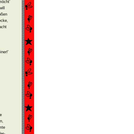
möcht’
ill
roßen
ecke,
acht
ner!’
ie
n,
ämte
er­