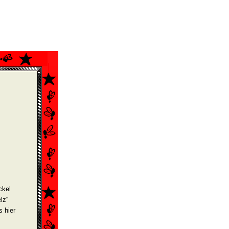
ckel
lz“
s hier