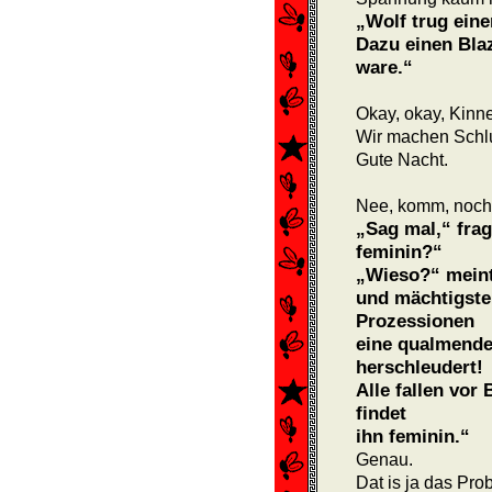
„Wolf trug ein
Dazu einen Blaz
ware.“
Okay, okay, Kinne
Wir machen Schlu
Gute Nacht.
Nee, komm, noch
„Sag mal,“ frag
feminin?“
„Wieso?“ meint
und mächtigste
Prozessionen
eine qualmende
herschleudert!
Alle fallen vor
findet
ihn feminin.“
Genau.
Dat is ja das Pro