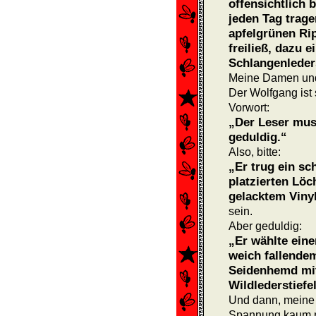
offensichtlich
jeden Tag trage
apfel­grünen Ri
freiließ, dazu 
Schlangenleder
Meine Damen und
Der Wolfgang ist 
Vorwort:
„Der Leser mus
geduldig.“
Also, bitte:
„Er trug ein s
platzierten Lö
gelacktem Vinyl
sein.
Aber geduldig:
„Er wählte ein
weich fallende
Seidenhemd mit
Wildlederstief
Und dann, meine 
Spannung kaum n