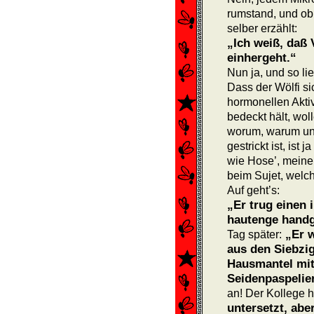
rumstand, und ob’
selber erzählt:
„Ich weiß, daß 
einhergeht.“
Nun ja, und so li
Dass der Wölfi si
hormonellen Akti
bedeckt hält, wo
worum, warum un
gestrickt ist, ist
wie Hose’, meine
beim Sujet, welch
Auf geht’s:
„Er trug einen 
hautenge handg
„Er w
Tag später:
aus den Siebzig
Hausmantel mit
Seidenpaspelie
an! Der Kollege h
untersetzt, abe