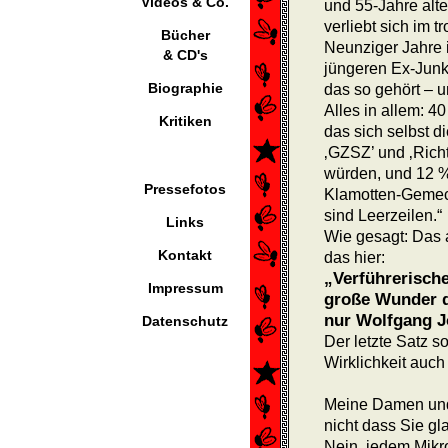
Videos & Co.
und 55-Jahre alt
verliebt sich im 
Bücher
Neunziger Jahre 
& CD's
jüngeren Ex-Junki
Biographie
das so gehört – u
Alles in allem: 
Kritiken
das sich selbst 
‚GZSZ’ und ‚Richt
würden, und 12 
Pressefotos
Klamotten-Gemeck
sind Leerzeilen.“
Links
Wie gesagt: Das a
Kontakt
das hier:
„Verführerisch
Impressum
große Wunder 
nur Wolfgang J
Datenschutz
Der letzte Satz so
Wirklichkeit auch
Meine Damen und
nicht dass Sie g
Nein, jedem Mikro