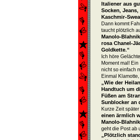
Italiener aus 
Socken, Jeans,
Kaschmir-Sweate
Dann kommt Fahrt
taucht plötzlich au
Manolo-Blahnik-
rosa Chanel-Jä
Goldkette.“
Ich höre Gelächt
Moment mal! Ein 
nicht so einfach m
Einmal Klamotte, 
„Wie der Heila
Handtuch um di
Füßen am Stran
Sunblocker an 
Kurze Zeit später
einen ärmlich 
Manolo-Blahnik
geht die Post ab 
„Plötzlich stan