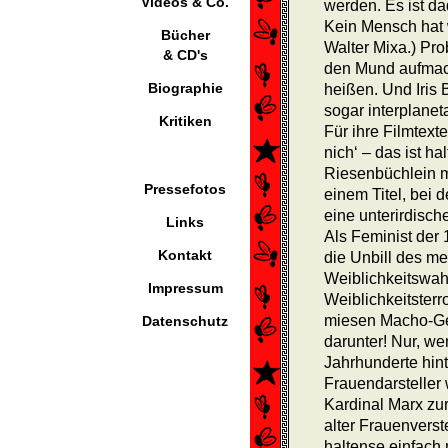
Videos & Co.
werden. Es ist d
Kein Mensch hat 
Bücher
Walter Mixa.) Pro
& CD's
den Mund aufmach
Biographie
heißen. Und Iris 
sogar interplanet
Kritiken
Für ihre Filmtexte
nich‘ – das ist ha
Riesenbüchlein m
Pressefotos
einem Titel, bei 
eine unterirdisc
Links
Als Feminist der 
Kontakt
die Unbill des 
Weiblichkeitswahn
Impressum
Weiblichkeitster
miesen Macho-Gese
Datenschutz
darunter! Nur, wen
Jahrhunderte hint
Frauendarsteller
Kardinal Marx zur
alter Frauenverst
haltense einfach