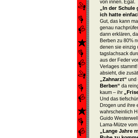
von innen. Egal.
„In der Schule g
ich hatte einfac
Gut, das kann man
genau nach­prüfen
dann erklären, da
Berben zu 80% nu
denen sie einzig 
tagslachsack durc
aus der Feder vo
Verlages stammt
absieht, die zusä
„Zahnarzt“
und 
Berben“
da rein
„Fris
kaum – ihr
Und das tiefschü
Drogen und ihre e
wahrscheinlich He
Guido Westerwell
Lama-Mütze vom 
„Lange Jahre me
Ruhe zu kommen