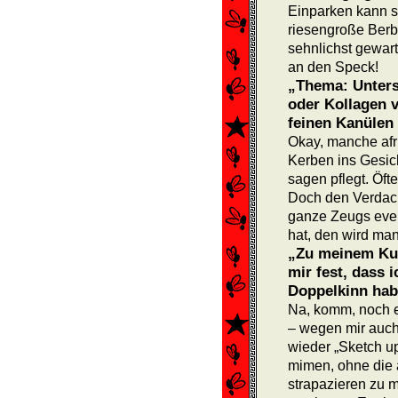
Einparken kann se
riesengroße Berbe
sehnlichst gewart
an den Speck!
„Thema: Untersp
oder Kollagen 
feinen Kanülen d
Okay, manche afr
Kerben ins Gesich
sagen pflegt. Öf
Doch den Verdacht
ganze Zeugs event
hat, den wird man
„Zu meinem Kumm
mir fest, dass 
Doppelkinn hab
Na, komm, noch e
– wegen mir auch
wieder „Sketch 
mimen, ohne die 
strapazieren zu 