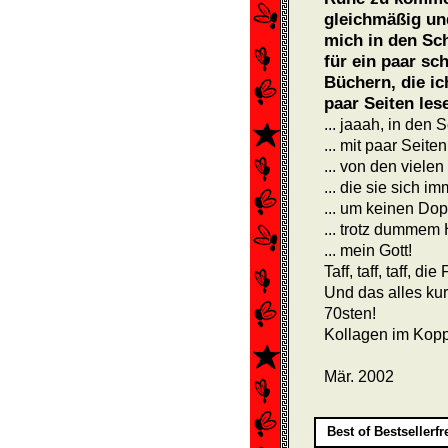
gleichmäßig und
mich in den Sch
für ein paar sc
Büchern, die ic
paar Seiten les
... jaaah, in den 
... mit paar Seiten
... von den viele
... die sie sich i
... um keinen Do
... trotz dummem
... mein Gott!
Taff, taff, taff, die
Und das alles kurz
70sten!
Kollagen im Kopp,
Mär. 2002
Best of Bestsellerf