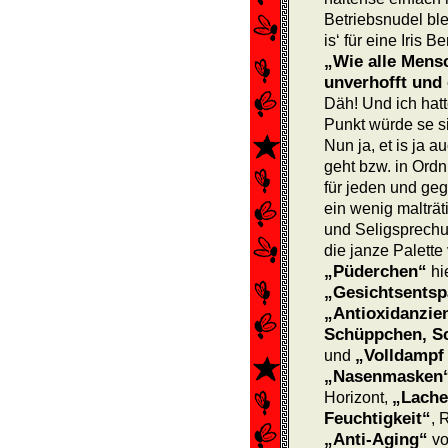
Betriebsnudel bl
is‘ für eine Iris Be
„Wie alle Mens
unverhofft und
Däh! Und ich hat
Punkt würde se s
Nun ja, et is ja 
geht bzw. in Ordn
für jeden und geg
ein wenig malträt
und Seligsprechu
die janze Palette
„Püderchen“
hi
„Gesichtsents
„Antioxidanzie
Schüppchen, Sc
„Volldampf
und
„Nasenmasken
„Lache
Horizont,
Feuchtigkeit“
, 
„Anti-Aging“
vo