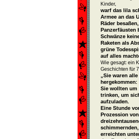
Kinder,
warf das lila 
Armee an das Uf
Räder besaßen, 
Panzerfäusten b
Schwänze kein
Raketen als Abs
grüne Todesspi
auf alles macht
Wie gesagt: ein 
Geschichten für 7
„Sie waren all
hergekommen:
Sie wollten um
trinken, um sic
aufzuladen.
Eine Stunde vor
Prozession von
dreizehntausen
schim­mernden,
erreichten unt