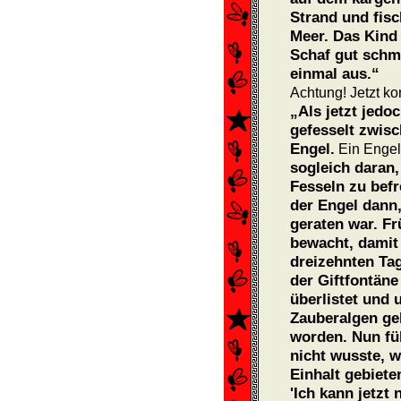
Strand und fis
Meer. Das Kind
Schaf gut schm
einmal aus.“
Achtung! Jetzt ko
„Als jetzt jedo
gefesselt zwis
Engel.
Ein Engel
sogleich daran,
Fesseln zu befr
der Engel dann,
geraten war. Fr
bewacht, damit 
dreizehnten Ta
der Giftfontäne
überlistet und 
Zauberalgen geb
worden. Nun füh
nicht wusste, w
Einhalt gebieten
'Ich kann jetzt