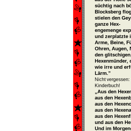
süchtig nach b
Blocksberg flo
stielen den Ge
ganze Hex-
engemenge expl
und zerplatzte 
Arme, Beine, Fü
Ohren, Au­gen, 
den glitschigen
Hexenmünder, di
wie irre und er
Lärm.”
Nicht vergessen:
Kinderbuch!
„Aus den Hexen
aus den Hexenb
aus den Hexeno
aus den Hexena
aus den Hexenfi
und aus den He
Und im Morgeng