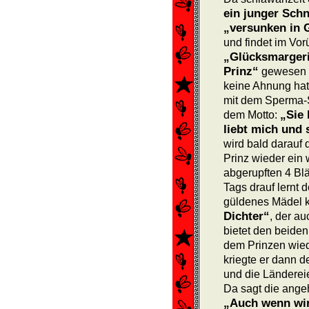
ein junger Sch
„versunken in 
und findet im Vor
„Glücksmargeri
Prinz“
gewesen w
keine Ahnung hatt
mit dem Sperma-S
„Sie 
dem Motto:
liebt mich und s
wird bald darauf
Prinz wieder ein
abgerupften 4 Blät
Tags drauf lernt 
güldenes Mädel 
Dichter“
, der a
bietet den beide
dem Prinzen wied
kriegte er dann 
und die Länderei
Da sagt die ange
„Auch wenn wir 