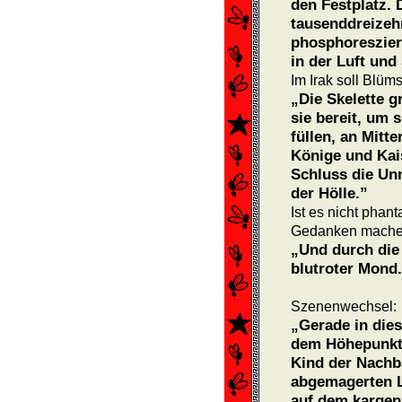
den Festplatz. 
tausenddreize
phosphoreszier
in der Luft und
Im Irak soll Blüm
„Die Skelette gr
sie bereit, um 
füllen, an Mitt
Könige und Kai
Schluss die Un
der Hölle.”
Ist es nicht phan
Gedanken mache
„Und durch die
blutroter Mond
Szenenwechsel:
„Gerade in dies
dem Höhepunkt 
Kind der Nachb
abgemagerten L
auf dem kargen