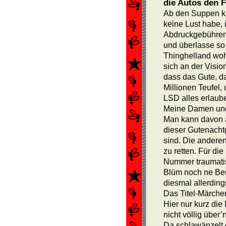
die Autos den 
Ab den Suppen kna
keine Lust habe, 
Abdruckgebühren 
und überlasse so 
Thinghelland wohl
sich an der Visio
dass das Gute, da
Millionen Teufel,
LSD alles erlaub
Meine Damen und
Man kann davon 
dieser Gutenacht
sind. Die anderen
zu retten. Für die
Nummer traumatisi
Blüm noch ne Be
diesmal allerding
Das Titel-Märche
Hier nur kurz die
nicht völlig über
Da schlawänzelt e